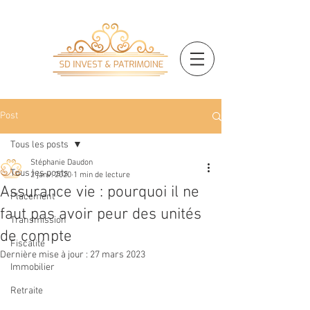
Post
Tous les posts
Stéphanie Daudon
Tous les posts
2 janv. 2020
1 min de lecture
Assurance vie : pourquoi il ne
Placement
faut pas avoir peur des unités
Transmission
de compte
Fiscalité
Dernière mise à jour :
27 mars 2023
Immobilier
Retraite