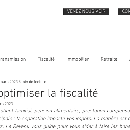
VENEZ NOUS VOIR
CO
QUI SOMMES-NOUS
VOS BESOINS
NOS EXPERTISES
Transmission
Fiscalité
Immobilier
Retraite
 mars 2023
5 min de lecture
optimiser la fiscalité
rs 2023
otient familial, pension alimentaire, prestation compensat
cipale : la séparation impacte vos impôts. La matière est 
rs. Le Revenu vous guide pour vous aider à faire les bons