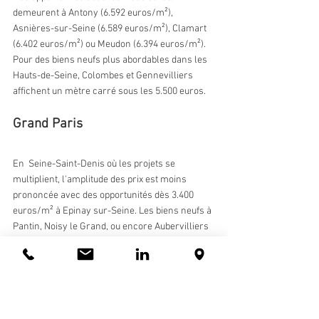
demeurent à Antony (6.592 euros/m²), 
Asnières-sur-Seine (6.589 euros/m²), Clamart 
(6.402 euros/m²) ou Meudon (6.394 euros/m²). 
Pour des biens neufs plus abordables dans les 
Hauts-de-Seine, Colombes et Gennevilliers 
affichent un mètre carré sous les 5.500 euros.
Grand Paris
En  Seine-Saint-Denis où les projets se 
multiplient, l'amplitude des prix est moins 
prononcée avec des opportunités dès 3.400 
euros/m² à Epinay sur-Seine. Les biens neufs à 
Pantin, Noisy le Grand, ou encore Aubervilliers 
se monnaient entre 4.500 et 4.800 euros/m² et 
il n'y a qu'à Saint-Ouen où le mètre carré 
dépasse les 6.000 euros. 
Des secteurs dont l'accessibilité 
sera renforcée par le Grand Paris 