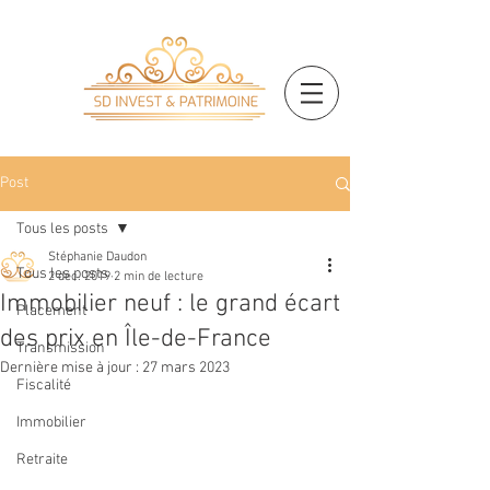
Post
Tous les posts
Stéphanie Daudon
Tous les posts
2 déc. 2019
2 min de lecture
Immobilier neuf : le grand écart
Placement
des prix en Île-de-France
Transmission
Dernière mise à jour :
27 mars 2023
Fiscalité
Immobilier
Retraite