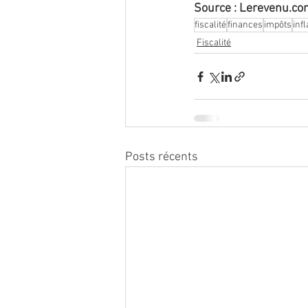
Source : Lerevenu.co
fiscalité
finances
impôts
infl
Fiscalité
Posts récents