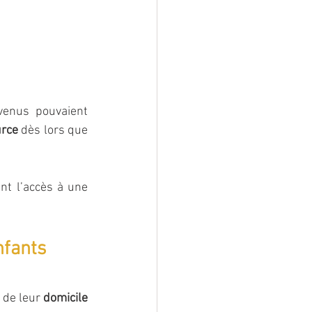
venus pouvaient 
urce
 dès lors que 
t l’accès à une 
nfants
 de leur 
domicile 