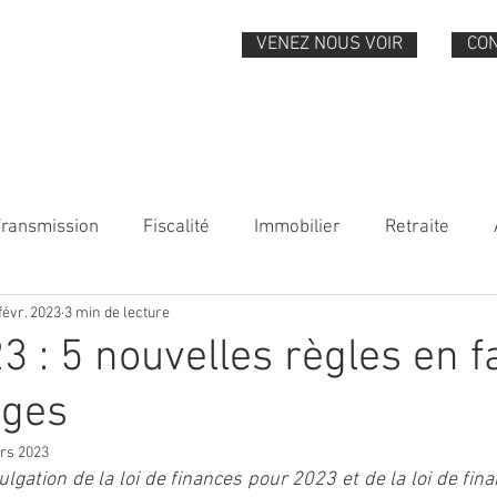
VENEZ NOUS VOIR
CO
QUI SOMMES-NOUS
VOS BESOINS
NOS EXPERTISES
Transmission
Fiscalité
Immobilier
Retraite
févr. 2023
3 min de lecture
3 : 5 nouvelles règles en f
ges
rs 2023
gation de la loi de finances pour 2023 et de la loi de finan