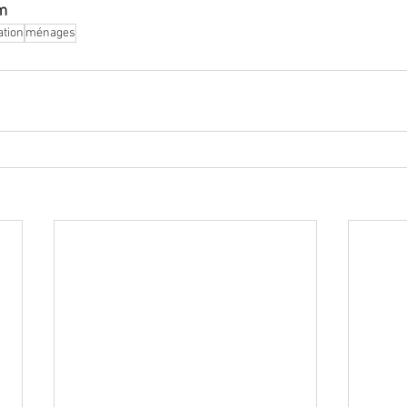
m
ation
ménages