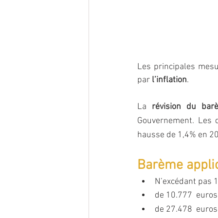
Les principales mesur
par 
l’inflation
.
La 
révision du bar
Gouvernement. Les d
hausse de 1,4% en 20
Barème applic
N’excédant pas 1
de 10.777  euros
de 27.478  euros