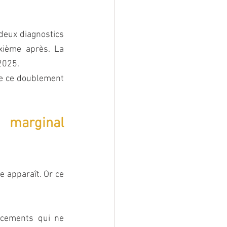
deux diagnostics 
xième après. La 
2025.
de ce doublement 
marginal 
 apparaît. Or ce 
cements qui ne 