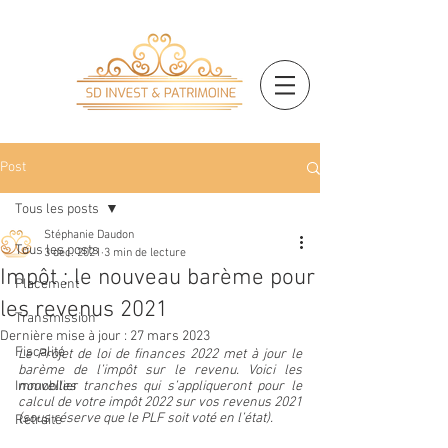
Post
Tous les posts
Stéphanie Daudon
Tous les posts
3 déc. 2021
3 min de lecture
Impôt : le nouveau barème pour
Placement
les revenus 2021
Transmission
Dernière mise à jour :
27 mars 2023
Fiscalité
Le Projet de loi de finances 2022 met à jour le 
barème de l’impôt sur le revenu. Voici les 
Immobilier
nouvelles tranches qui s’appliqueront pour le 
calcul de votre impôt 2022 sur vos revenus 2021 
(sous réserve que le PLF soit voté en l’état).
Retraite