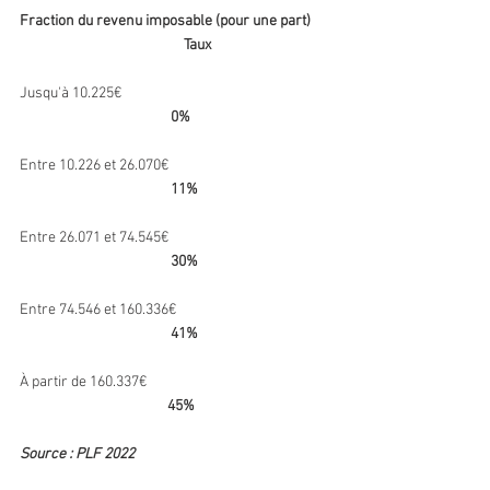
Fraction du revenu imposable (pour une part)      
                                                  Taux 
Jusqu'à 10.225€                                                               
0%
Entre 10.226 et 26.070€                                                 
11%
Entre 26.071 et 74.545€                                                 
30%
Entre 74.546 et 160.336€                                               
 41%
À partir de 160.337€                                                        
45%
Source : PLF 2022