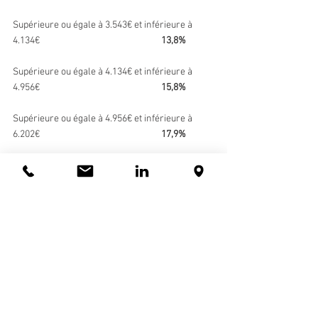
Supérieure ou égale à 3.543€ et inférieure à 
4.134€                                                         
13,8%
Supérieure ou égale à 4.134€ et inférieure à 
4.956€                                                       
  15,8%
Supérieure ou égale à 4.956€ et inférieure à 
6.202€                                                         
17,9%
Supérieure ou égale à 6.202€ et inférieure à 
7.747€                                                           
20%
Supérieure ou égale à 7.747€ et inférieure à 
10.752€                                                         
24%
Supérieure ou égale à 10.752€ et inférieure à 
14.563€                                                      
 28%
Supérieure ou égale à 14.563€ et inférieure à 