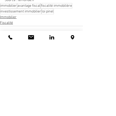
Source : 
lemonde.fr 
immobilier
avantage fiscal
fiscalité immobilière
investissement immobilier
loi pinel
Immobilier
Fiscalité
Voir tout
Posts récents