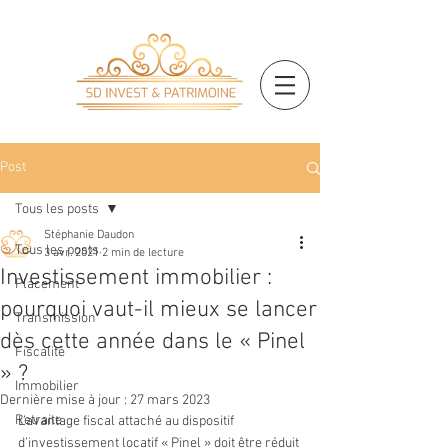
Post
Tous les posts
Stéphanie Daudon
Tous les posts
3 avr. 2021
2 min de lecture
Investissement immobilier :
Placement
pourquoi vaut-il mieux se lancer
Transmission
dès cette année dans le « Pinel
Fiscalité
» ?
Immobilier
Dernière mise à jour :
27 mars 2023
Retraite
L’avantage fiscal attaché au dispositif 
d’investissement locatif « Pinel » doit être réduit 