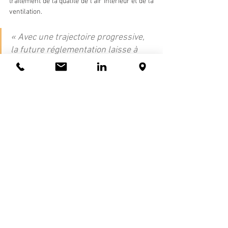
traitement de la qualité de l’air intérieur et de la 
ventilation.
« Avec une trajectoire progressive, 
la future réglementation laisse à 
l’ensemble de la filière le temps 
nécessaire pour adapter ses modes 
de conception, matériaux, 
équipements, technologies et 
façons de construire. »
Besoin de conseils et d'accompagnement ? 
Contactez-Nous !
Source : 
groupe-cailleau.com 
logements
règlementation environnementale
changement climatique
développements indutriels
impact carbone
cycle de vie du bâtiment
Immobilier