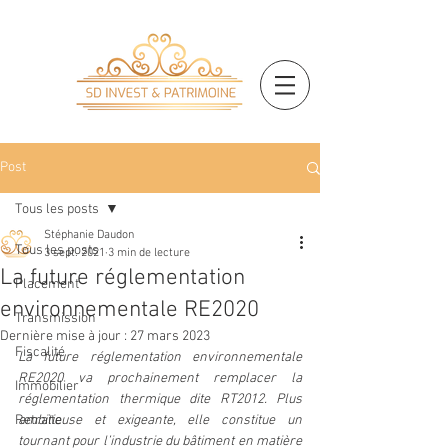
Post
Tous les posts
Stéphanie Daudon
Tous les posts
3 sept. 2021
3 min de lecture
La future réglementation
Placement
environnementale RE2020
Transmission
Dernière mise à jour :
27 mars 2023
Fiscalité
La future réglementation environnementale 
RE2020 va prochainement remplacer la 
Immobilier
réglementation thermique dite RT2012. Plus 
Retraite
ambitieuse et exigeante, elle constitue un 
tournant pour l’industrie du bâtiment en matière 