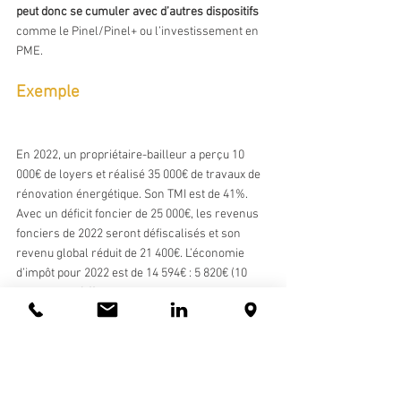
peut donc se cumuler avec d’autres dispositifs
comme le Pinel/Pinel+ ou l’investissement en 
PME.
Exemple
En 2022, un propriétaire-bailleur a perçu 10 
000€ de loyers et réalisé 35 000€ de travaux de 
rénovation énergétique. Son TMI est de 41%. 
Avec un déficit foncier de 25 000€, les revenus 
fonciers de 2022 seront défiscalisés et son 
revenu global réduit de 21 400€. L’économie 
d’impôt pour 2022 est de 14 594€ : 5 820€ (10 
000 x 58,2% (4)) sur les revenus fonciers + 8 
774€ (21 400 x 41%) sur le revenu global. Les 3 
600€ de travaux non déduits (25 000 - 21 400) 
pourront l’être sur les revenus fonciers dès 
2023.