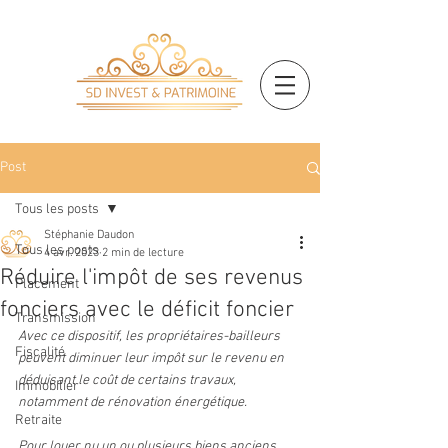
Post
Tous les posts
Stéphanie Daudon
Tous les posts
4 avr. 2023
2 min de lecture
Réduire l'impôt de ses revenus
Placement
fonciers avec le déficit foncier
Transmission
Avec ce dispositif, les propriétaires-bailleurs 
Fiscalité
peuvent diminuer leur impôt sur le revenu en 
déduisant le coût de certains travaux, 
Immobilier
notamment de rénovation énergétique.
Retraite
Pour louer nu un ou plusieurs biens anciens, 