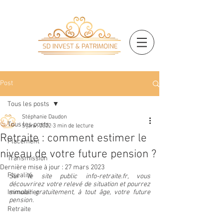
Post
Tous les posts
Stéphanie Daudon
Tous les posts
5 janv. 2022
3 min de lecture
Retraite : comment estimer le
Placement
niveau de votre future pension ?
Transmission
Dernière mise à jour :
27 mars 2023
Fiscalité
Sur le site public info-retraite.fr, vous 
découvrirez votre relevé de situation et pourrez 
Immobilier
simuler gratuitement, à tout âge, votre future 
pension. 
Retraite