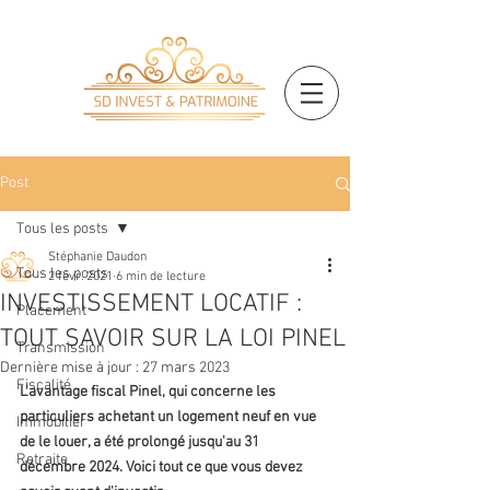
Post
Tous les posts
Stéphanie Daudon
Tous les posts
2 févr. 2021
6 min de lecture
INVESTISSEMENT LOCATIF :
Placement
TOUT SAVOIR SUR LA LOI PINEL
Transmission
Dernière mise à jour :
27 mars 2023
Fiscalité
L'avantage fiscal Pinel, qui concerne les 
particuliers achetant un logement neuf en vue 
Immobilier
de le louer, a été prolongé jusqu'au 31 
Retraite
décembre 2024. Voici tout ce que vous devez 